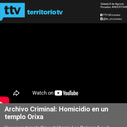
Sábado 8 de Agosto
Posadas ARGENTINA
TTV Misiones
@ttv_misiones
Archivo Criminal: Homicidio en un
templo Orixa