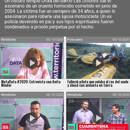
Un oscuro templo Orixa del barrio Las Dolores fue el
escenario de un cruento homicidio cometido en junio de
2004. La víctima fue un cerrajero de 34 años, a quien lo
asesinaron para robarle una lujosa motocicleta. Un ex
policía devenido en pai y sus hijos espirituales fueron
condenados a prisión perpetua por el hecho.
MetaData
06/10/2020
Policiales
06/10/2020
MetaData #2020: Entrevista con Anita
Falleció piloto que volaba al ras del suelo
Minder
y chocó con avioneta en tierra
MetaData
06/10/2020
MetaData
06/10/2020