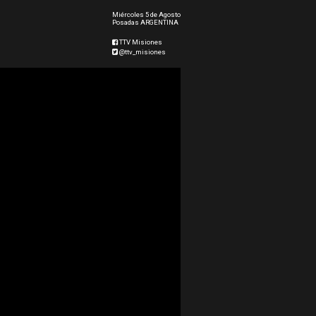
Miércoles 5 de Agosto
Posadas ARGENTINA
TTV Misiones
@ttv_misiones