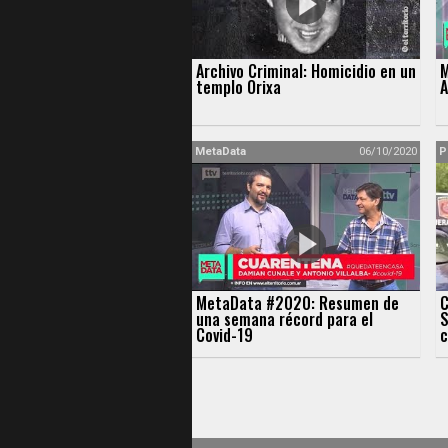
Archivo Criminal: Homicidio en un
M
templo Orixa
A
MetaData
06/10/2020
P
MetaData #2020: Resumen de
C
una semana récord para el
S
Covid-19
c