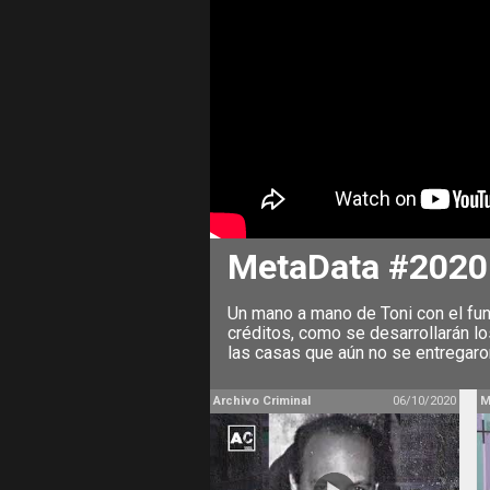
MetaData #2020: 
Un mano a mano de Toni con el fun
créditos, como se desarrollarán l
las casas que aún no se entregar
Archivo Criminal
06/10/2020
M