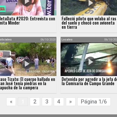
etaData #2020: Entrevista con
Falleció piloto que volaba al ras
nita Minder
del suelo y chocó con avioneta
en tierra
oliciales
06/10/2020
Locales
06/10/20
aso Tizato: El cuerpo hallado en
Detenida por agredir a la jefa d
an José tenía piedras en la
la Comisaría de Campo Grande
apucha de la campera
«
1
2
3
4
»
Página 1/6