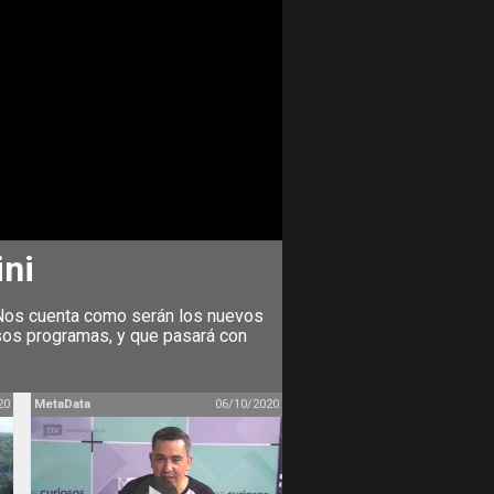
ini
. Nos cuenta como serán los nuevos
sos programas, y que pasará con
20
MetaData
06/10/2020