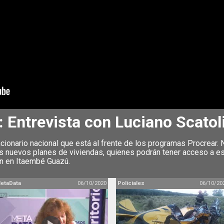
Entrevista con Luciano Scatol
cionario nacional que está al frente de los programas Procrear
os nuevos planes de viviendas, quienes podrán tener acceso a e
on en Itaembé Guazú.
etaData
06/10/2020
Policiales
06/10/20