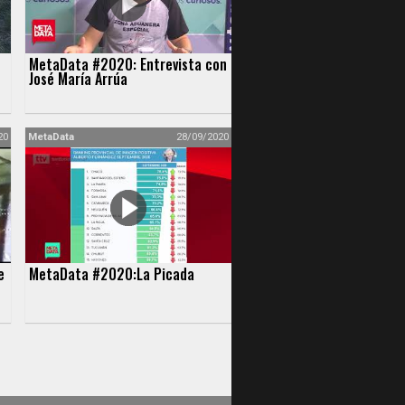
MetaData #2020: Entrevista con
José María Arrúa
20
MetaData
28/09/2020
e
MetaData #2020:La Picada